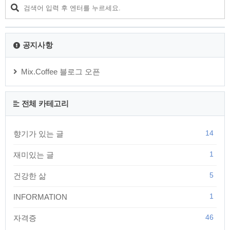
만 있다면 열매를 맺을 수 없습니다. 나무는 꽃을 버려야만 열매
를 맺을 수 있습니다. 우리는 현실에 안주하고 새로운 도전을 꺼
려 합니다.하지만 현실에 만족하고 더 큰 목표를 세우지 않는다
면 우리는 발전 없이 계속 현재의 삶..
공지사항
Mix.Coffee 블로그 오픈
전체 카테고리
14
향기가 있는 글
1
재미있는 글
5
건강한 삶
1
INFORMATION
46
자격증