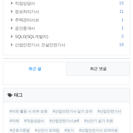
15
직업상담사
11
정보처리기사
1
주택관리사보
1
공인중개사
2
SQLD(SQL개발자)
16
산업안전기사; 건설안전기사
최근 글
최근 댓글
최
근
태그
글
#야외 활동 시 피부 보호
#산업안전기사 실기 요약
#산업안전기사
#미래
#직업상담사
#산업안전기사.pdf
#산안기 실기 자료
#근로기준법
#산안기 요약집
#포기
#산업안전기사 요약자료