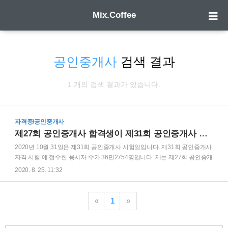
Mix.Coffee
공인중개사
검색 결과
1 개의 검색 결과가 있습니다.
자격증/공인중개사
제27회 공인중개사 합격생이 제31회 공인중개사 수험생에게 드리는 학습 방법 및 조언
2020년 10월 31일은 제31회 공인중개사 시험일입니다. 제31회 공인중개사
자격 시험’에 접수한 응시자 수가 36만2754명입니다. 제는 제27회 공인중개
사 시험 합격자 입니다. 제가 시험에 응시한지도 벌써 4년이 지났습니다. 당
2020. 8. 25. 11:32
시에도 공인중개사 응시인원이 최대 인원이라는 기사를 보며 가슴을 졸였던
기억이 있습니다. 젊은 사람들까지 공인중개사 시험에 뛰어 들고 여전한 중
장년층의 인기에 힘입어 시험 응시 인원이 갈수록 늘어나는 것 같습니다. 하
«
1
»
지만 시험의 실시 방식이 주택관리사처럼 상대평가로 바뀌지 않는 한 응시
자수가 많다고 해서 불안해 할 일은 없습니다. 산업인력공단에서 합격자수