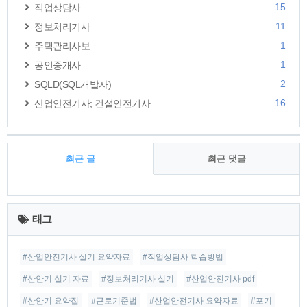
15
직업상담사
11
정보처리기사
1
주택관리사보
1
공인중개사
2
SQLD(SQL개발자)
16
산업안전기사; 건설안전기사
최근 글
최근 댓글
최
근
태그
글
#산업안전기사 실기 요약자료
#직업상담사 학습방법
#산안기 실기 자료
#정보처리기사 실기
#산업안전기사 pdf
#산안기 요약집
#근로기준법
#산업안전기사 요약자료
#포기