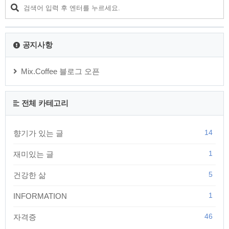
기고 그냥 흘려 보냅니다. 오늘은 여러분들의 주위에 있는 이런
고마운 분들에게 감사의 마음을 표시해 보시기 바랍니다. 부모
님일 수도 있고 가족일 수도 있는 내가 힘들 때 나에게 큰 힘과
위로가 되어 준 그런 분들을..
공지사항
Mix.Coffee 블로그 오픈
전체 카테고리
14
향기가 있는 글
1
재미있는 글
5
건강한 삶
1
INFORMATION
46
자격증