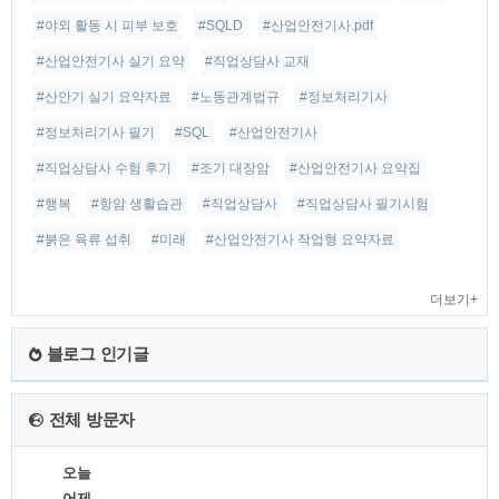
#야외 활동 시 피부 보호
#SQLD
#산업안전기사.pdf
#산업안전기사 실기 요약
#직업상담사 교재
#산안기 실기 요약자료
#노동관계법규
#정보처리기사
#정보처리기사 필기
#SQL
#산업안전기사
#직업상담사 수험 후기
#조기 대장암
#산업안전기사 요약집
#행복
#항암 생활습관
#직업상담사
#직업상담사 필기시험
#붉은 육류 섭취
#미래
#산업안전기사 작업형 요약자료
더보기+
블로그 인기글
전체 방문자
오늘
어제