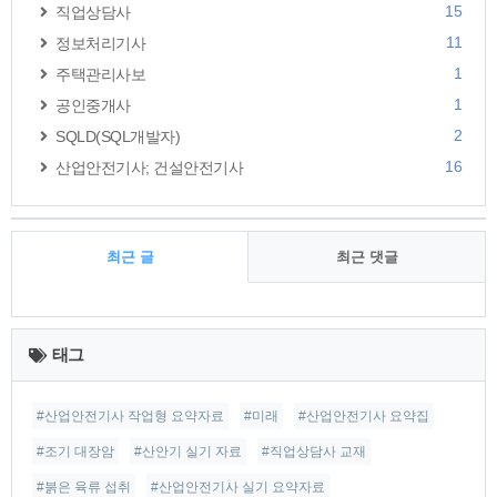
15
직업상담사
11
정보처리기사
1
주택관리사보
1
공인중개사
2
SQLD(SQL개발자)
16
산업안전기사; 건설안전기사
최근 글
최근 댓글
최
근
태그
글
#산업안전기사 작업형 요약자료
#미래
#산업안전기사 요약집
#조기 대장암
#산안기 실기 자료
#직업상담사 교재
#붉은 육류 섭취
#산업안전기사 실기 요약자료